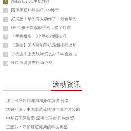
Nokia 8.2 5G手机预计
3
陪伴果粉18年的iTunes终于
4
好消息！华为有大动作了！最全华为
5
OPPO推全新旗舰手机，除了处理
6
「手机摄影」8个手机拍照技巧
7
【重榜】国内智能手机最新排行出炉
8
手机连不上无线网怎么办？学会这几
9
HTC低调发布Desire728
10
滚动资讯
洋宝出席郑翔洲2026开年演讲 分享
绣娘丝绸：中国非遗苏绣惊艳纽约时装周
中基石国际集团 深耕全球资源 构建贸
三壹肽：守护肝脏健康的科技明星