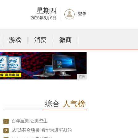
星期四
登录
2026年8月6日
游戏
消费
微商
广告
综合
人气榜
百年至美 让美资生
1
从“达芬奇项目”看华为进军AI的
2