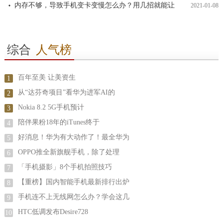
内存不够，导致手机变卡变慢怎么办？用几招就能让
2021-01-08
综合
人气榜
百年至美 让美资生
1
从“达芬奇项目”看华为进军AI的
2
Nokia 8.2 5G手机预计
3
陪伴果粉18年的iTunes终于
4
好消息！华为有大动作了！最全华为
5
OPPO推全新旗舰手机，除了处理
6
「手机摄影」8个手机拍照技巧
7
【重榜】国内智能手机最新排行出炉
8
手机连不上无线网怎么办？学会这几
9
HTC低调发布Desire728
10