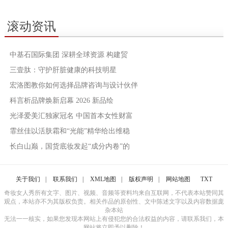
滚动资讯
中基石国际集团 深耕全球资源 构建贸
三壹肽：守护肝脏健康的科技明星
宏洛图教你如何选择品牌咨询与设计伙伴
科言析品牌焕新启幕 2026 新品绘
光泽爱美汇独家冠名 中国首本女性财富
霏丝佳以活肤霜和“光能”精华给出维稳
长白山巅，国货底妆发起“成分内卷”的
关于我们
|
联系我们
|
XML地图
|
版权声明
|
网站地图
TXT
奇妆女人秀所有文字、图片、视频、音频等资料均来自互联网，不代表本站赞同其
观点，本站亦不为其版权负责。相关作品的原创性、文中陈述文字以及内容数据庞
杂本站
无法一一核实，如果您发现本网站上有侵犯您的合法权益的内容，请联系我们，本
网站将立即予以删除！