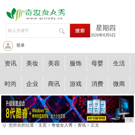
星期四
2026年8月6日
登录
资讯
美妆
美容
服饰
母婴
生活
时尚
企业
商讯
游戏
消费
微商
广告
您所在的位置：
主页
>
奇妆女人秀
>
资讯
> 正文