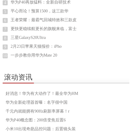
华为P40再放猛料：全新自研技术
4
平心而论！预算1500，这三款华
5
王者荣耀：最霸气回城特效和三款皮
6
更快更稳续航更长的旗舰来临，富士
7
三星GalaxyS20Ultra
8
2月23日苹果天猫报价：iPho
9
一步步教你用华为Mate 20
10
滚动资讯
好消息！华为有大动作了！最全华为HM
华为全新处理器首曝：名字很中国
千元内就能拥有90Hz刷新率屏幕！r
华为P40概念图：200倍变焦后置6
小米10出现奇葩品控问题：后置镜头装