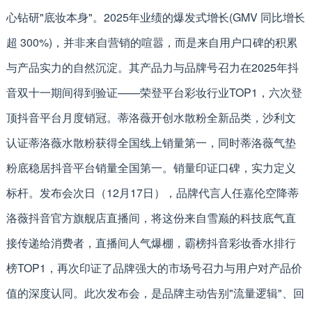
心钻研"底妆本身"。2025年业绩的爆发式增长(GMV 同比增长
超 300%)，并非来自营销的喧嚣，而是来自用户口碑的积累
与产品实力的自然沉淀。其产品力与品牌号召力在2025年抖
音双十一期间得到验证——荣登平台彩妆行业TOP1，六次登
顶抖音平台月度销冠。蒂洛薇开创水散粉全新品类，沙利文
认证蒂洛薇水散粉获得全国线上销量第一，同时蒂洛薇气垫
粉底稳居抖音平台销量全国第一。销量印证口碑，实力定义
标杆。发布会次日（12月17日），品牌代言人任嘉伦空降蒂
洛薇抖音官方旗舰店直播间，将这份来自雪巅的科技底气直
接传递给消费者，直播间人气爆棚，霸榜抖音彩妆香水排行
榜TOP1，再次印证了品牌强大的市场号召力与用户对产品价
值的深度认同。此次发布会，是品牌主动告别"流量逻辑"、回