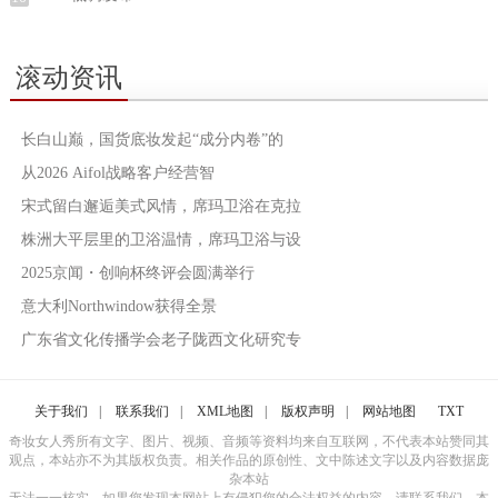
滚动资讯
长白山巅，国货底妆发起“成分内卷”的
从2026 Aifol战略客户经营智
宋式留白邂逅美式风情，席玛卫浴在克拉
株洲大平层里的卫浴温情，席玛卫浴与设
2025京闻・创响杯终评会圆满举行
意大利Northwindow获得全景
广东省文化传播学会老子陇西文化研究专
关于我们
|
联系我们
|
XML地图
|
版权声明
|
网站地图
TXT
奇妆女人秀所有文字、图片、视频、音频等资料均来自互联网，不代表本站赞同其
观点，本站亦不为其版权负责。相关作品的原创性、文中陈述文字以及内容数据庞
杂本站