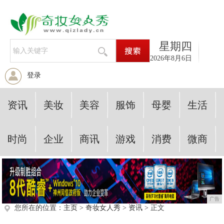
星期四
2026年8月6日
登录
资讯
美妆
美容
服饰
母婴
生活
时尚
企业
商讯
游戏
消费
微商
广告
您所在的位置：
主页
>
奇妆女人秀
>
资讯
> 正文