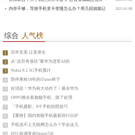
内存不够，导致手机变卡变慢怎么办？用几招就能让
2021-01-08
综合
人气榜
百年至美 让美资生
1
从“达芬奇项目”看华为进军AI的
2
Nokia 8.2 5G手机预计
3
陪伴果粉18年的iTunes终于
4
好消息！华为有大动作了！最全华为
5
OPPO推全新旗舰手机，除了处理
6
「手机摄影」8个手机拍照技巧
7
【重榜】国内智能手机最新排行出炉
8
手机连不上无线网怎么办？学会这几
9
HTC低调发布Desire728
10