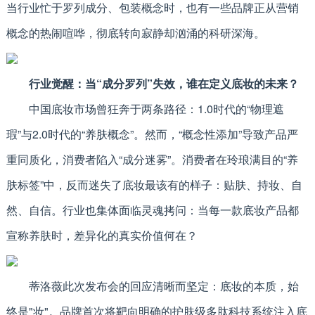
当行业忙于罗列成分、包装概念时，也有一些品牌正从营销
概念的热闹喧哗，彻底转向寂静却汹涌的科研深海。
行业觉醒：当“成分罗列”失效，谁在定义底妆的未来？
中国底妆市场曾狂奔于两条路径：1.0时代的“物理遮
瑕”与2.0时代的“养肤概念”。然而，“概念性添加”导致产品严
重同质化，消费者陷入“成分迷雾”。消费者在玲琅满目的“养
肤标签”中，反而迷失了底妆最该有的样子：贴肤、持妆、自
然、自信。行业也集体面临灵魂拷问：当每一款底妆产品都
宣称养肤时，差异化的真实价值何在？
蒂洛薇此次发布会的回应清晰而坚定：底妆的本质，始
终是"妆"。品牌首次将靶向明确的护肤级多肽科技系统注入底