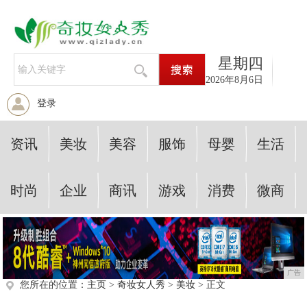
星期四
2026年8月6日
登录
资讯
美妆
美容
服饰
母婴
生活
时尚
企业
商讯
游戏
消费
微商
广告
您所在的位置：
主页
>
奇妆女人秀
>
美妆
> 正文