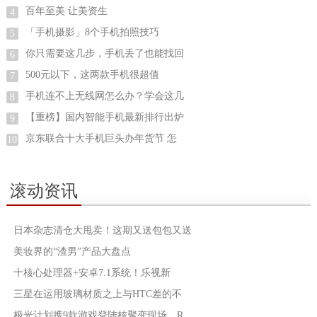
百年至美 让美资生
4
「手机摄影」8个手机拍照技巧
5
你只需要这几步，手机丢了也能找回
6
500元以下，这两款手机很超值
7
手机连不上无线网怎么办？学会这几
8
【重榜】国内智能手机最新排行出炉
9
京东联合十大手机巨头办年货节 怎
10
滚动资讯
日本杂志清仓大甩卖！这期又送包包又送
美妆界的“渣男”产品大盘点
十核心处理器+安卓7.1系统！乐视新
三星在运用玻璃材质之上与HTC差的不
极光计划携9款游戏登陆核聚变现场，R