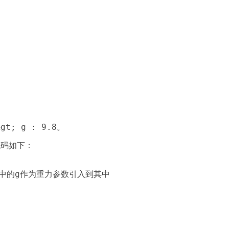
gt; g : 9.8。
，代码如下：
m中的g作为重力参数引入到其中