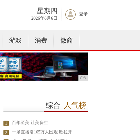
星期四
登录
2026年8月6日
游戏
消费
微商
广告
综合
人气榜
百年至美 让美资生
1
一场直播引165万人围观 欧拉开
2