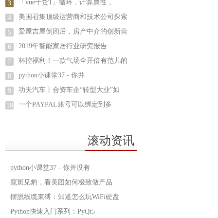
「vue干货1」循环，计算属性，
3
美国召集顶级运营商和技术公司探索
4
爱屋吉屋倒闭后，房产中介的创新营
5
2019年智能家居行业研究报告
6
杯控福利！一款气场全开倍有范儿的
7
python小课堂37 - 你并
8
功夫汽车丨合资车企“转型大业”如
9
一个PAYPAL账号可以绑定到多
10
滚动资讯
python小课堂37 - 你并没有
窥斑见豹，看美团如何极致做产品
摆脱线缆束缚：知道怎么玩WiFi硬盘
Python快速入门系列：PyQt5