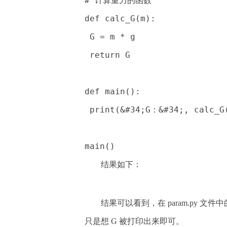
# 计算重力的函数
def calc_G(m):
 G = m * g
 return G
def main():
 print(&#34;G：&#34;, calc_G
main()
结果如下：
结果可以看到，在 param.py 文
只是想 G 被打印出来即可。