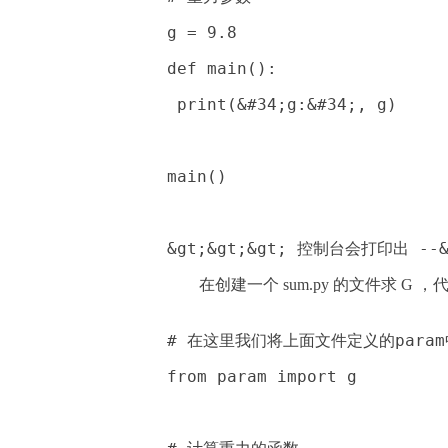
g = 9.8
def main():
 print(&#34;g:&#34;, g)
main()
&gt;&gt;&gt; 控制台会打印出 --&
在创建一个 sum.py 的文件求 G 
# 在这里我们将上面文件定义的para
from param import g