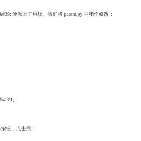
main__&#39; 便派上了用场。我们将 param.py 中稍作修改：
&#39;:
色小按钮，点击后：