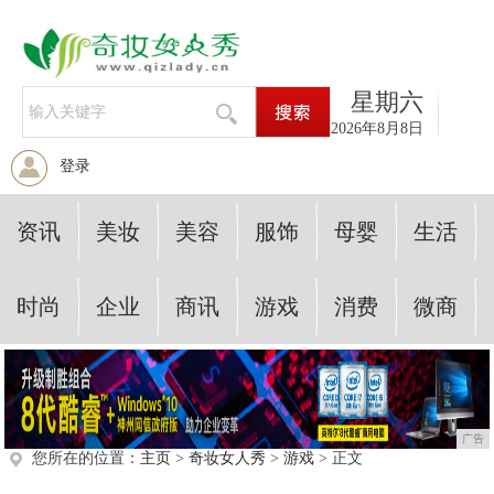
星期六
2026年8月8日
登录
资讯
美妆
美容
服饰
母婴
生活
时尚
企业
商讯
游戏
消费
微商
广告
您所在的位置：
主页
>
奇妆女人秀
>
游戏
> 正文