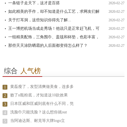
一条链子走天下，这才是百搭
2020-02-27
如此精美的手作，却不知道是什么工艺，求网友们解
2020-02-27
关于打耳洞，这些知识你得先了解...
2020-02-27
王一博把机场当成走秀场！他说只是正常赶飞机，可
2020-02-27
一组精美配饰，三角围巾、盖毯和杯垫，色彩丰富，
2020-02-27
那些天天涂防晒霜的人后面都变得怎么样了？
2020-02-27
综合
人气榜
黄磊瘦了，发型清爽做美食，连多多
1
败了n瓶粉底，才知道这10款效果
2
日本匡威和匡威到底有什么不同，凭
3
洗脸巾只能洗脸？这么想你就out
4
当阿迪达斯、耐克等大牌logo立
5