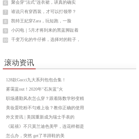
聚会穿“法式”连衣裙，讲真的确实
6
谁说只有穿西装，才可以打领带？
7
凯特王妃穿Zara，玩短跑，一脸
8
小闪电｜5月才将到来的黑蓝脚趾着
9
千变万化的牛仔裤，选择对的鞋子，
10
滚动资讯
128款Gucci九大系列包包合集！
雾霭蓝out！2020年“石灰蓝”火
职场通勤风衣怎么穿？跟着陈数学秒变精
美妆蛋吃粉不匀难上妆？教你正确的使用
外文资讯 | 美国重新成为瑞士手表的
《延禧》不只莫兰迪色美甲，连花样都是
怎么办，突然 get了羊蹄鞋的美