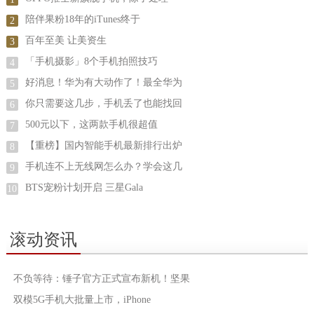
陪伴果粉18年的iTunes终于
2
百年至美 让美资生
3
「手机摄影」8个手机拍照技巧
4
好消息！华为有大动作了！最全华为
5
你只需要这几步，手机丢了也能找回
6
500元以下，这两款手机很超值
7
【重榜】国内智能手机最新排行出炉
8
手机连不上无线网怎么办？学会这几
9
BTS宠粉计划开启 三星Gala
10
滚动资讯
不负等待：锤子官方正式宣布新机！坚果
双模5G手机大批量上市，iPhone