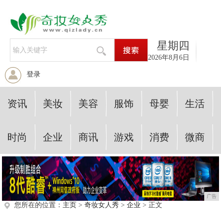
星期四
2026年8月6日
登录
资讯
美妆
美容
服饰
母婴
生活
时尚
企业
商讯
游戏
消费
微商
广告
您所在的位置：
主页
>
奇妆女人秀
>
企业
> 正文