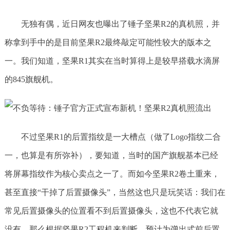
​无独有偶，近日网友也曝出了锤子坚果R2的真机照，并
称拿到手中的是目前坚果R2最终敲定可能性较大的版本之
一。我们知道，坚果R1其实在当时算得上是较早搭载水滴屏
的845旗舰机。
不过坚果R1的后置指纹是一大槽点（做了Logo指纹二合
一，也算是有所弥补），要知道，当时的国产旗舰基本已经
将屏幕指纹作为核心卖点之一了。而如今坚果R2卷土重来，
甚至直接“干掉了后置摄像头”，当然这也只是玩笑话：我们在
常见后置摄像头的位置看不到后置摄像头，这也不代表它就
没有。那么根据坚果R2工程机来判断，预计为弹出式前后置