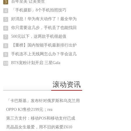
百年至美 让美资生
3
「手机摄影」8个手机拍照技巧
4
好消息！华为有大动作了！最全华为
5
你只需要这几步，手机丢了也能找回
6
500元以下，这两款手机很超值
7
【重榜】国内智能手机最新排行出炉
8
手机连不上无线网怎么办？学会这几
9
BTS宠粉计划开启 三星Gala
10
滚动资讯
「卡巴斯基」发布针对俄罗斯和乌克兰用
OPPO K3售价2199元；rea
第三方支付：移动POS和移动支付已成
亮晶晶女生最爱，用不旧的索爱Z610