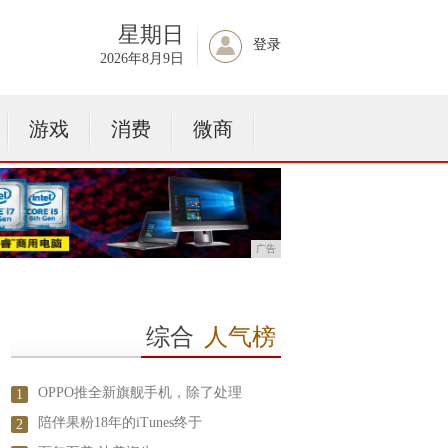
星期日
登录
2026年8月9日
游戏
消费
微商
广告
综合
人气榜
OPPO推全新旗舰手机，除了处理
1
陪伴果粉18年的iTunes终于
2