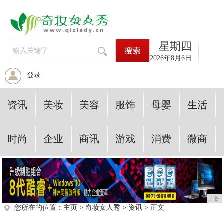
星期四
2026年8月6日
登录
资讯
美妆
美容
服饰
母婴
生活
时尚
企业
商讯
游戏
消费
微商
广告
您所在的位置：
主页
>
奇妆女人秀
>
资讯
> 正文