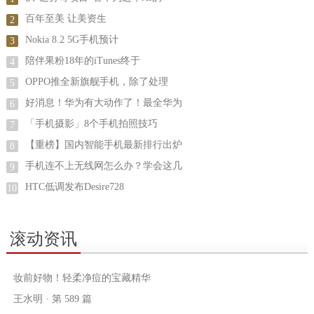
百年至美 让美资生
2
Nokia 8.2 5G手机预计
3
陪伴果粉18年的iTunes终于
4
OPPO推全新旗舰手机，除了处理
5
好消息！华为有大动作了！最全华为
6
「手机摄影」8个手机拍照技巧
7
【重榜】国内智能手机最新排行出炉
8
手机连不上无线网怎么办？学会这几
9
HTC低调发布Desire728
10
滚动资讯
妆前好物！轻柔净痘的宝藏精华
王水明 · 第 589 篇