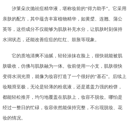
汐莱朵次抛祛痘精华液，堪称妆前的“得力助手”。它采用
亲肤的配方，其中蕴含丰富植物精华，如黄檗、连翘、蒲公
英等，这些成分不仅能够为肌肤补充水分，让肌肤时刻保持
水润状态，还能改善痘痘的红红、鼓胀等现象。
它的质地清爽不油腻，轻轻涂抹在脸上，很快就能被肌
肤吸收，仿佛与肌肤融为一体。妆前使用一小支，肌肤很快
变得水润光滑，就像为妆容打造了一个很好的“基石”。后续上
妆顺滑至极，无论是轻薄的粉底液，还是遮盖力强的粉饼，
都能轻松推开，均匀地覆盖在肌肤上，妆容不脱妆。哪怕是
经过一整日的忙碌，妆容依然能保持完整，不出现脱妆、花
妆的情况。