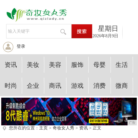
星期日
2026年8月9日
登录
资讯
美妆
美容
服饰
母婴
生活
时尚
企业
商讯
游戏
消费
微商
广告
您所在的位置：
主页
>
奇妆女人秀
>
资讯
> 正文