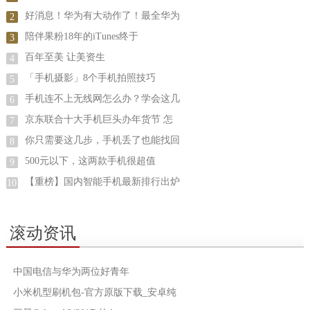
好消息！华为有大动作了！最全华为
2
陪伴果粉18年的iTunes终于
3
百年至美 让美资生
4
「手机摄影」8个手机拍照技巧
5
手机连不上无线网怎么办？学会这几
6
京东联合十大手机巨头办年货节 怎
7
你只需要这几步，手机丢了也能找回
8
500元以下，这两款手机很超值
9
【重榜】国内智能手机最新排行出炉
10
滚动资讯
中国电信与华为两位好青年
小米机型刷机包-官方原版下载_安卓纯