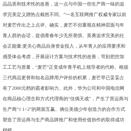
品品质和技术性的改善，这一点与中国一些生产商一味的追
求完美定义蹭热点截然不同。”一名互联网推广权威专家以前
对麦芒作出之上点评。确实，麦芒不但重视在精神层面与年
青人群的会话，提倡青春年少无所畏惧、英勇追求完美的社
会正能量;更关心商品自身资金投入，从年青人的应用要求和
感受体会考虑，开展设计方案与技术性的改善，苛刻把控加
工工艺与质量，“麦芒”正变成年青手机上领导者的代称。根据
三代商品更替和知名品牌用户评价的积累，麦芒早已妥妥占
有了2000元档的霸者影响力。此外，华为公司和中国电信网
在商品核心理念和方式代理商的“佳偶天成”，产生了营运商与
生产商“1 1>2”的两面互赢。俩位美德少年创造力的合作方式
塑造了营运商与生产商品牌推广和使用价值协作的取得成功
楷模。