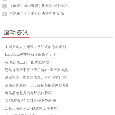
【重榜】国内智能手机最新排行出炉
9
京东联合十大手机巨头办年货节 怎
10
滚动资讯
中国女军人的裙装，从50式的连衣裙到
LadyGaga胸前钻石项链亮了，顶
纯净蓝 腕上的一曲优雅颂歌
还觉得国产不行？看了这4个国产女装品
夏日扎发，别觉得简单，三个细节让你“
洁面是护肤第一步，缇伊美的这两款慕斯
奢侈品包包真的有那么好看吗
索尼MDR-Z7 音频发烧友挚爱 报
2016上海MWC乐视成焦点 手机电