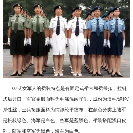
07式女军人的裙装特点是有固定式裙带和裙带扣，拉链
式后开口，军官裙服面料为毛涤混纺哔叽，成份为澳毛/涤纶/
弹性丝，士兵裙服面料为纯涤纶平纹布，在颜色分类上陆军
是松枝绿色、海军是白色、空军是蓝黑色。裙装搭配浅口皮
鞋，陆军和空军为黑色，海军为白色。