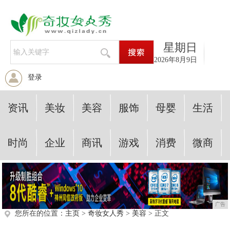
星期日
2026年8月9日
登录
资讯
美妆
美容
服饰
母婴
生活
时尚
企业
商讯
游戏
消费
微商
广告
您所在的位置：
主页
>
奇妆女人秀
>
美容
> 正文