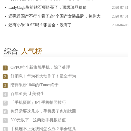
LadyGaga胸前钻石项链亮了，顶级珍品价值
2020-07-31
还觉得国产不行？看了这4个国产女装品牌，包你大
2020-07-31
还有小米10 SE吗？张国全：没有了
2020-04-03
综合
人气榜
OPPO推全新旗舰手机，除了处理
1
好消息！华为有大动作了！最全华为
2
陪伴果粉18年的iTunes终于
3
百年至美 让美资生
4
「手机摄影」8个手机拍照技巧
5
你只需要这几步，手机丢了也能找回
6
500元以下，这两款手机很超值
7
手机连不上无线网怎么办？学会这几
8