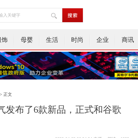
服饰
母婴
生活
时尚
企业
商讯
> 正文
气发布了6款新品，正式和谷歌