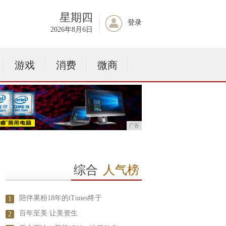
星期四
登录
2026年8月6日
游戏
消费
微商
广告
综合
人气榜
陪伴果粉18年的iTunes终于
1
百年至美 让美资生
2