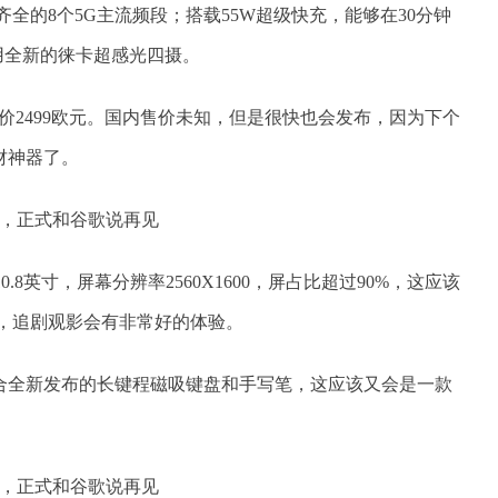
前最齐全的8个5G主流频段；搭载55W超级快充，能够在30分钟
用全新的徕卡超感光四摄。
版本，售价2499欧元。国内售价未知，但是很快也会发布，因为下个
财神器了。
寸10.8英寸，屏幕分辨率2560X1600，屏占比超过90%，这应该
了，追剧观影会有非常好的体验。
，配合全新发布的长键程磁吸键盘和手写笔，这应该又会是一款