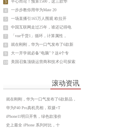
平心而论！预算1500，这三款华
3
一步步教你用华为Mate 20
4
一场直播引165万人围观 欧拉开
5
中国互联网走过25年，谁还记得电
6
「vue干货1」循环，计算属性，
7
就在刚刚，华为一口气发布了6款新
8
大一开学就必备“电脑”？这4个专
9
美国召集顶级运营商和技术公司探索
10
滚动资讯
就在刚刚，华为一口气发布了6款新品，
华为P40 Pro真机亮相，双摄+T
iPhone11明日开售，绿色款涨价
史上最全 iPhone 系列对比，十