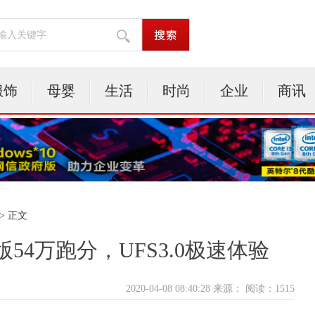
服饰
母婴
生活
时尚
企业
商讯
> 正文
54万跑分，UFS3.0极速体验
2020-04-08 08:40:28 来源：
阅读：1515