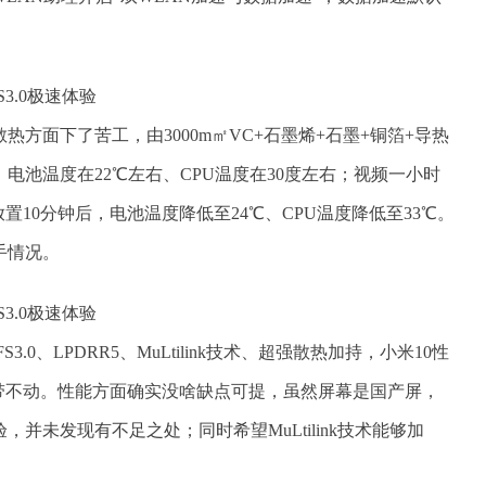
热方面下了苦工，由3000m㎡VC+石墨烯+石墨+铜箔+导热
电池温度在22℃左右、CPU温度在30度左右；视频一小时
放置10分钟后，电池温度降低至24℃、CPU温度降低至33℃。
手情况。
.0、LPDRR5、MuLtilink技术、超强散热加持，小米10性
带不动。性能方面确实没啥缺点可提，虽然屏幕是国产屏，
并未发现有不足之处；同时希望MuLtilink技术能够加