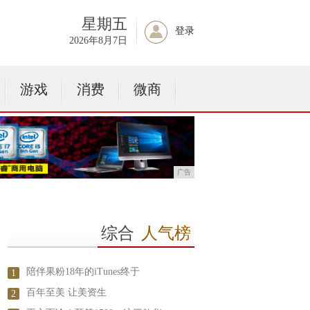
星期五
登录
2026年8月7日
游戏
消费
微商
广告
综合
人气榜
陪伴果粉18年的iTunes终于
1
百年至美 让美资生
2