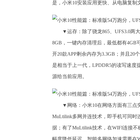
是，小米10安装应用更快、从电脑复制
▼运存：除了骁龙865、UFS3.0
8GB，一键内存清理后，最低都有4GB可
开20款APP剩余内存为3.3GB；并
是相当于上一代，LPDDR5的读写速度
源给当前应用。
▼网络：小米10在网络方面有三点突
MuLtilink多网并连技术，即手机可同时
据；有了MuLtilink技术，在WIF
幅度降低延迟。智能多网络加速需要在W