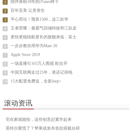
陪伴果粉18年的iTunes终于
1
百年至美 让美资生
2
平心而论！预算1500，这三款华
3
王者荣耀：最霸气回城特效和三款皮
4
更快更稳续航更长的旗舰来临，富士
5
一步步教你用华为Mate 20
6
Apple Store 2019
7
一场直播引165万人围观 欧拉开
8
中国互联网走过25年，谁还记得电
9
15大配置免费送，全新Jeep+
10
滚动资讯
宅在家就能拍，这些创意赶紧学起来
英特尔要慌了？苹果或发布首款搭载自研