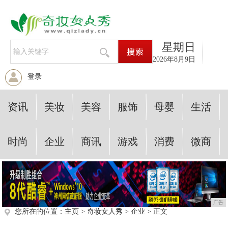
星期日
2026年8月9日
登录
资讯
美妆
美容
服饰
母婴
生活
时尚
企业
商讯
游戏
消费
微商
广告
您所在的位置：
主页
>
奇妆女人秀
>
企业
> 正文