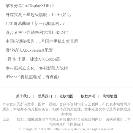
苹果分享ProDisplayXDR和
外媒实测三星超级旗舰：120Hz如此
120°屏幕曲率！新一代概念机viv
漫步者主业强劲净利大增1.3倍24年
中国信通院报告：1月国内手机出货量同
微软确认XboxSeriesX配置：
“野”味十足，捷途X70Coupe高
乡村振兴立文化，乡村影院入战旗
iPhone 9真机照曝光，有点像i
关于我们
|
联系我们
|
老版地图
|
版权声明
|
网站地图
奇妆女人秀所有文字、图片、视频、音频等资料均来自互联网，不代表本站赞同其
观点，本站亦不为其版权负责。相关作品的原创性、文中陈述文字以及内容数据庞
杂本站
无法一一核实，如果您发现本网站上有侵犯您的合法权益的内容，请联系我们，本
网站将立即予以删除！
Copyright © 2012-2019 http://www.qizlady.cn, All rights reserved.