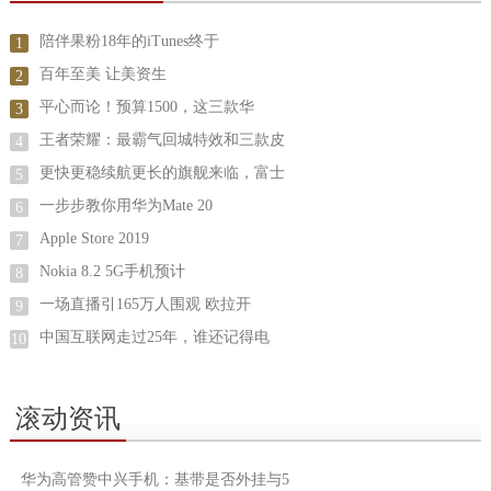
陪伴果粉18年的iTunes终于
1
百年至美 让美资生
2
平心而论！预算1500，这三款华
3
王者荣耀：最霸气回城特效和三款皮
4
更快更稳续航更长的旗舰来临，富士
5
一步步教你用华为Mate 20
6
Apple Store 2019
7
Nokia 8.2 5G手机预计
8
一场直播引165万人围观 欧拉开
9
中国互联网走过25年，谁还记得电
10
滚动资讯
华为高管赞中兴手机：基带是否外挂与5